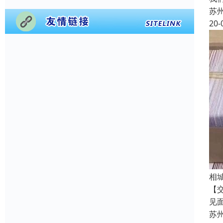
苏
20-
相
【
见
苏