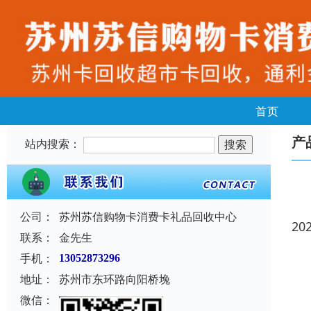
首页
产
站内搜索：
公司：
苏州苏信购物卡消费卡礼品回收中心
20
联系：
金先生
手机：
13052873296
地址：
苏州市东环路向阳桥堍
微信：