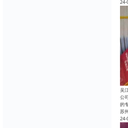
24-
吴
公
的
苏
24-