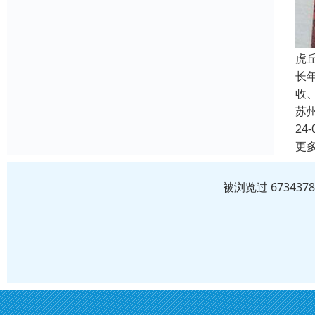
虎
长
收
苏
24-
更
被浏览过 6734