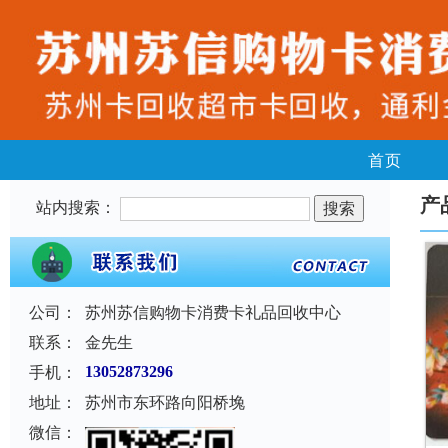
首页
产
站内搜索：
公司：
苏州苏信购物卡消费卡礼品回收中心
联系：
金先生
手机：
13052873296
地址：
苏州市东环路向阳桥堍
微信：