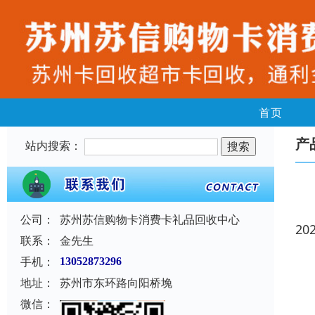
首页
产
站内搜索：
公司：
苏州苏信购物卡消费卡礼品回收中心
20
联系：
金先生
手机：
13052873296
地址：
苏州市东环路向阳桥堍
微信：