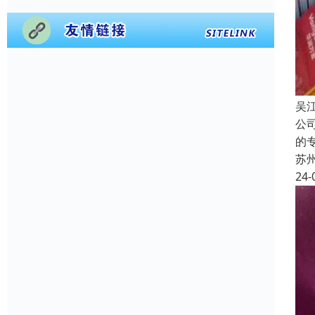
吴
公
的
苏
24-