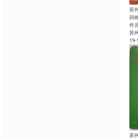
苏
回
作员
苏
19-
苏