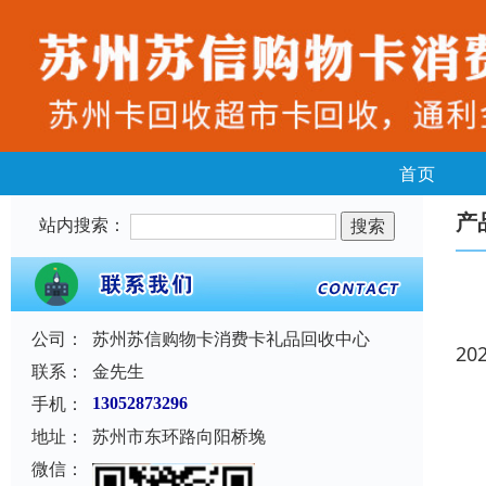
首页
产
站内搜索：
公司：
苏州苏信购物卡消费卡礼品回收中心
20
联系：
金先生
手机：
13052873296
地址：
苏州市东环路向阳桥堍
微信：