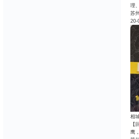
理
苏
20-
相
【
鹰