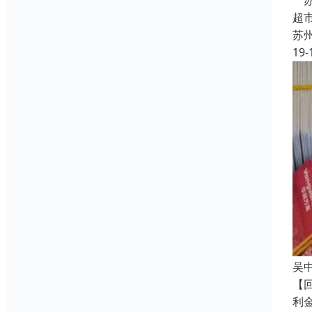
苏
超
苏
19-
吴
【
利