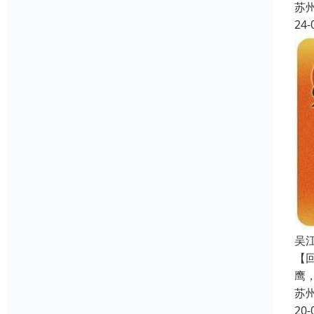
苏
24-
吴
【
鹰
苏
20-