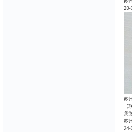
苏
20-
苏
【
我
苏
24-