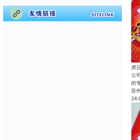
虎
公
的
苏
24-