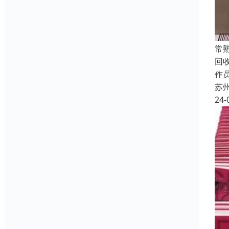
常
回
作员
苏
24-