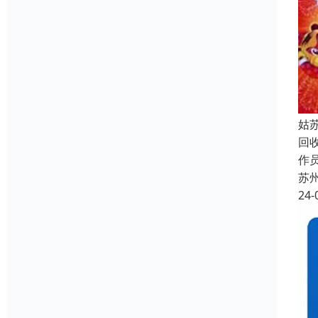
姑
回
作员
苏
24-