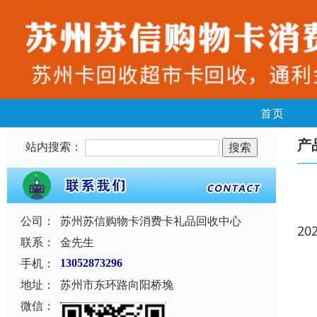
首页
产
站内搜索：
公司：
苏州苏信购物卡消费卡礼品回收中心
20
联系：
金先生
手机：
13052873296
地址：
苏州市东环路向阳桥堍
微信：