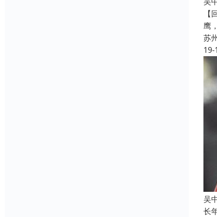
吴
【
鹰
苏
19-
吴
长