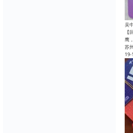
吴
【
鹰
苏
19-