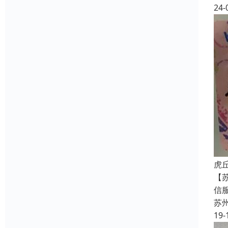
24-
虎
【
信
苏
19-