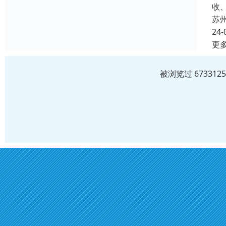
收
苏
24-
更
被浏览过 6733