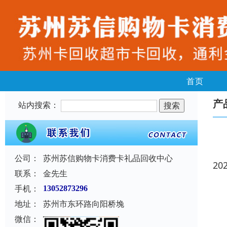
首页
产
站内搜索：
公司：
苏州苏信购物卡消费卡礼品回收中心
20
联系：
金先生
手机：
13052873296
地址：
苏州市东环路向阳桥堍
微信：