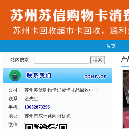
首页
产
站内搜索：
公司：
苏州苏信购物卡消费卡礼品回收中心
联系：
金先生
手机：
13052873296
地址：
苏州市东环路向阳桥堍
微信：