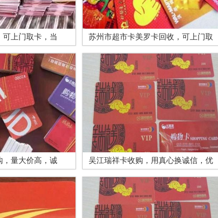
，可上门取卡，当
苏州市超市卡美罗卡回收，可上门取
购，量大价高，诚
吴江瑞祥卡收购，用真心换诚信，优